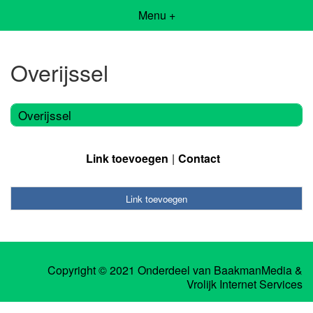
Menu +
Overijssel
Overijssel
Link toevoegen
Contact
Link toevoegen
Copyright © 2021 Onderdeel van
BaakmanMedia
&
Vrolijk Internet Services